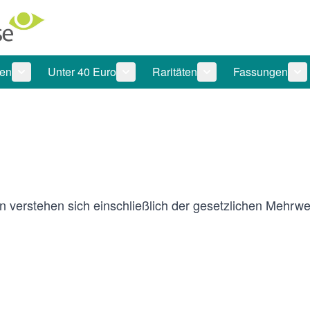
len
Unter 40 Euro
Raritäten
Fassungen
 anzeigen
tegorie Pflegeprodukte anzeigen
Untermenü für Kategorie Sonnenbrillen anzeigen
Untermenü für Kategorie Unter 40 Eu
Untermenü für Katego
Un
verstehen sich einschließlich der gesetzlichen Mehrwer