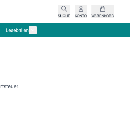
SUCHE
KONTO
WARENKORB
Lesebrillen
ro anzeigen
rie Raritäten anzeigen
termenü für Kategorie Fassungen anzeigen
Untermenü für Kategorie Lesebrillen anzeigen
tsteuer.