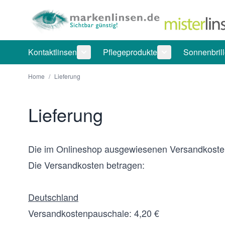
Direkt zum Inhalt
Kontaktlinsen
Pflegeprodukte
Sonnenbril
Untermenü für Kategorie Kontaktlinsen
Untermenü für Ka
Home
/
Lieferung
Lieferung
Die im Onlineshop ausgewiesenen Versandkosten 
Die Versandkosten betragen:
Deutschland
Versandkostenpauschale: 4,20 €