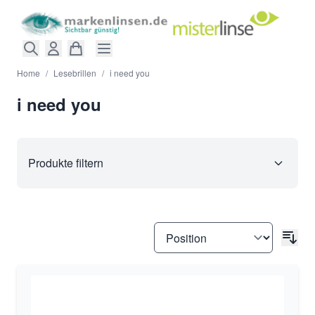
Direkt zum Inhalt
Home
/
Lesebrillen
/
i need you
i need you
Produkte filtern