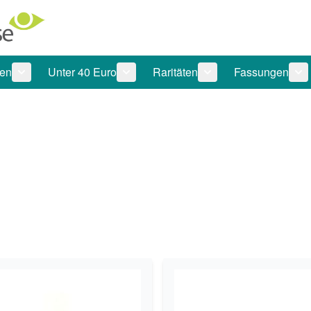
len
Unter 40 Euro
Raritäten
Fassungen
 anzeigen
tegorie Pflegeprodukte anzeigen
Untermenü für Kategorie Sonnenbrillen anzeigen
Untermenü für Kategorie Unter 40 Eu
Untermenü für Katego
Un