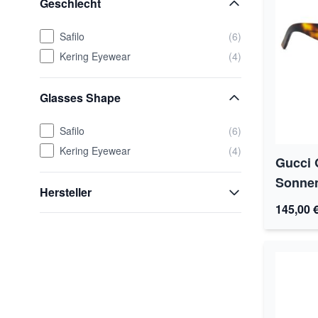
Geschlecht
Safilo
(6)
Kering Eyewear
(4)
Glasses Shape
Safilo
(6)
Kering Eyewear
(4)
Gucci 
Sonnen
Hersteller
145,00 