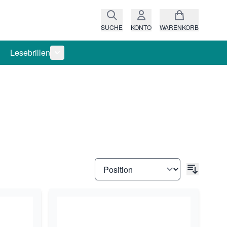
SUCHE
KONTO
WARENKORB
Lesebrillen
ro anzeigen
rie Raritäten anzeigen
termenü für Kategorie Fassungen anzeigen
Untermenü für Kategorie Lesebrillen anzeigen