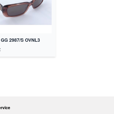
 GG 2987/S OVNL3
€
rvice