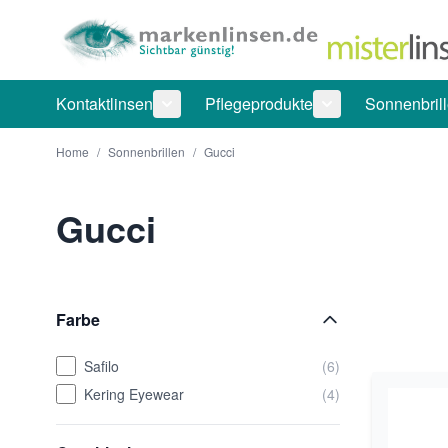
Direkt zum Inhalt
Kontaktlinsen
Pflegeprodukte
Sonnenbril
Untermenü für Kategorie Kontaktlinsen
Untermenü für Ka
Home
/
Sonnenbrillen
/
Gucci
Gucci
Farbe
Safilo
(6)
Kering Eyewear
(4)