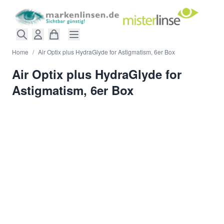
Direkt zum Inhalt
Home
/
Air Optix plus HydraGlyde for Astigmatism, 6er Box
Air Optix plus HydraGlyde for
Astigmatism, 6er Box