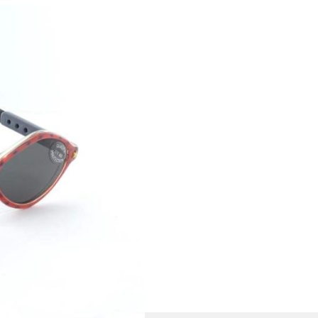
le vom Label Bambinos
utel geliefert geliefert!