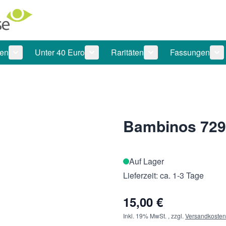
len
Unter 40 Euro
Raritäten
Fassungen
 anzeigen
tegorie Pflegeprodukte anzeigen
Untermenü für Kategorie Sonnenbrillen anzeigen
Untermenü für Kategorie Unter 40 Eu
Untermenü für Katego
Un
Bambinos 729
Auf Lager
Lieferzeit: ca. 1-3 Tage
15,00 €
Inkl. 19% MwSt.
,
zzgl.
Versandkosten