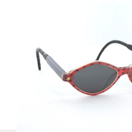
Beschreibung
Auffallende und sehr trendbewußte Kinder-Sonnenbril
Modell:
7295
Style/Farbe:
382 Orange/Grey
Geschlecht:
Kinder
Abmessungen:
Brillenbreite
:
102mm
Steg: 10mm
Glasbreite: 40mm
Glashöhe: 28mm
Bügellänge: 105mm
Alle Bambinos-Sonnenbrillen werden im Etui oder Stoffbe