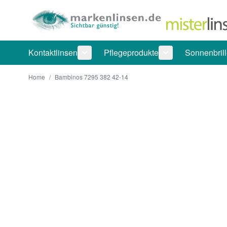
Direkt zum Inhalt
Kontaktlinsen
Pflegeprodukte
Sonnenbril
Untermenü für Kategorie Kontaktlinsen
Untermenü für Ka
Home
/
Bambinos 7295 382 42-14