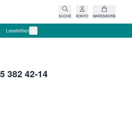
SUCHE
KONTO
WARENKORB
Lesebrillen
ro anzeigen
rie Raritäten anzeigen
termenü für Kategorie Fassungen anzeigen
Untermenü für Kategorie Lesebrillen anzeigen
5 382 42-14