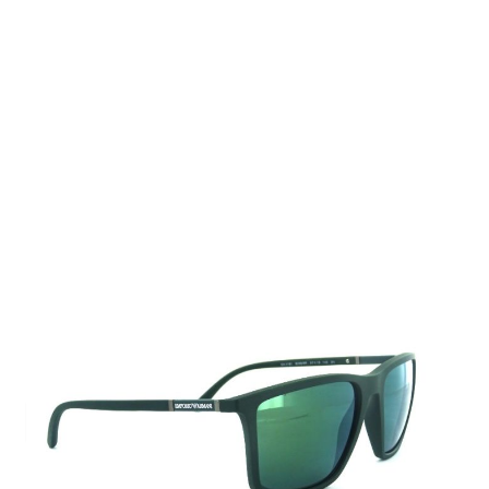
Auf Lager
Lieferzeit: 2-3 Werktage
155,00 €
Inkl. 19% MwSt.
,
zzgl.
Versandkosten
Menge
In den Warenkorb