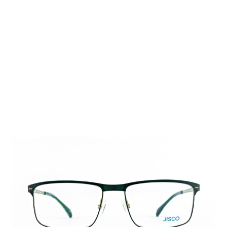
Auf Lager
Lieferzeit: ca. 1-3 Tage
150,00 €
Inkl. 19% MwSt.
,
zzgl.
Versandkosten
Menge
In den Warenkorb