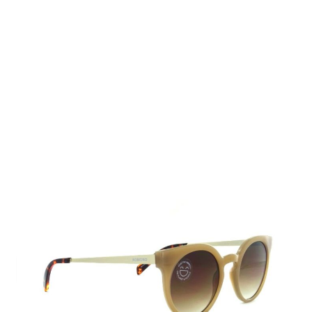
Auf Lager
Lieferzeit: 2-3 Werktage
69,00 €
Inkl. 19% MwSt.
,
zzgl.
Versandkosten
Menge
In den Warenkorb