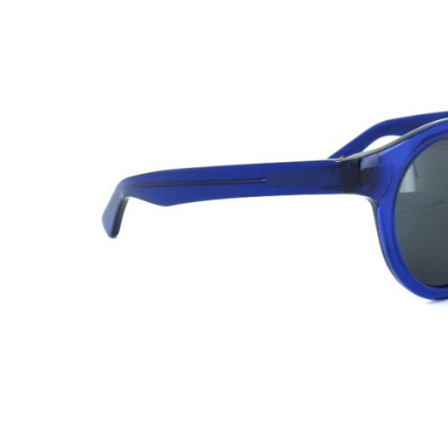
Beschreibung
Lesca Lunetier
Modell:
Illt
Geschlecht:
Damen
Style/Farbe:
5070 Blue
Glasfarbe:
Grey
Kategorie:
3N
Gewicht:
42g
Größe:
49-14-145 (Glasbreite-Steg-Bügellänge) M
Filterkategorien:
:
0:
80-100% farblos oder ganz leicht getönt/ sehr wenig
1:
43-80% leicht getönt/ schwaches Sonnenlicht
2:
18-43% mittelstark getönt/ durchschnittliches Sonnen
3:
8-11% dunkel getönt/ starkes Sonnenlicht