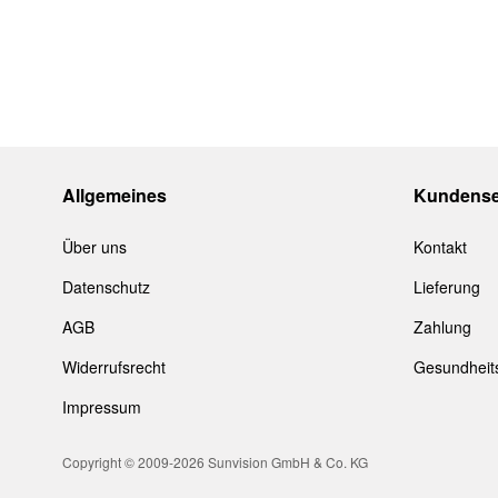
4:
3-8% dunkel getönt/ sehr starkes Sonnenlicht
Alle
Lesca
Brillen werden im Etui oder Stoffbeutel gelie
Allgemeines
Kundense
Über uns
Kontakt
Datenschutz
Lieferung
AGB
Zahlung
Widerrufsrecht
Gesundheit
Impressum
Copyright © 2009-2026 Sunvision GmbH & Co. KG