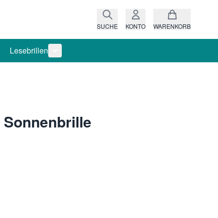
SUCHE
KONTO
WARENKORB
Lesebrillen
ro anzeigen
rie Raritäten anzeigen
termenü für Kategorie Fassungen anzeigen
Untermenü für Kategorie Lesebrillen anzeigen
0 Sonnenbrille