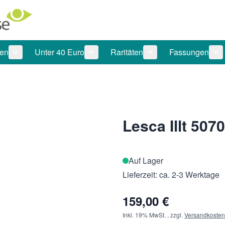
len
Unter 40 Euro
Raritäten
Fassungen
 anzeigen
tegorie Pflegeprodukte anzeigen
Untermenü für Kategorie Sonnenbrillen anzeigen
Untermenü für Kategorie Unter 40 Eu
Untermenü für Katego
Un
Lesca Illt 507
Auf Lager
Lieferzeit: ca. 2-3 Werktage
159,00 €
Inkl. 19% MwSt.
,
zzgl.
Versandkosten