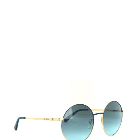
Auf Lager
Lieferzeit: 2-3 Werktage
105,00 €
Inkl. 19% MwSt.
,
zzgl.
Versandkosten
Menge
In den Warenkorb