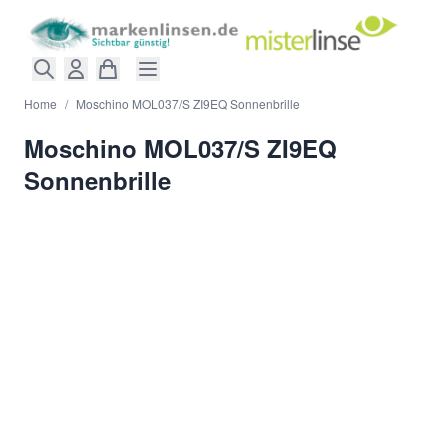
Direkt zum Inhalt
Home
/
Moschino MOL037/S ZI9EQ Sonnenbrille
Moschino MOL037/S ZI9EQ
Sonnenbrille