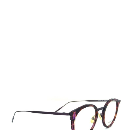
Auf Lager
Lieferzeit: 2-3 Werktage
259,00 €
Inkl. 19% MwSt.
,
zzgl.
Versandkosten
Menge
In den Warenkorb