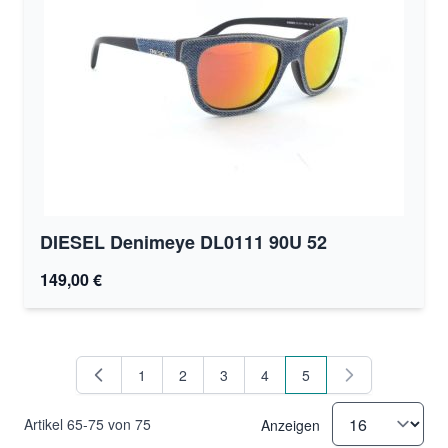
DIESEL Denimeye DL0111 90U 52
149,00 €
1
2
3
4
5
Seite
Seite
Seite
Seite
Sie lesen gerade Seite
Artikel
65
-
75
von
75
Anzeigen